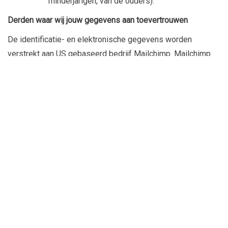
minderjarigen, van de ouders).
Derden waar wij jouw gegevens aan toevertrouwen
De identificatie- en elektronische gegevens worden
verstrekt aan US gebaseerd bedrijf Mailchimp. Mailchimp
gaat vertrouwelijk om met jouw gegevens. Gentle vzw heeft
met hen een bewerkersovereenkomst gesloten.
Wij geven geen persoonsgegevens door aan andere
derden, behalve om te voldoen aan wettelijke verplichtingen
en in geval van uitdrukkelijk verzoek van gerechtelijke
autoriteiten in overeenstemming met de betreffende
wettelijke bepalingen.
Je hebt ten allen tijde recht op inzage, correctie, beperking
van verwerking, overdraagbaarheid en verwijdering van jouw
persoonsgegevens. Je kan ons hiertoe een eenvoudige e-
mail sturen naar
info@gentleultimate.be
. Je hebt ook het